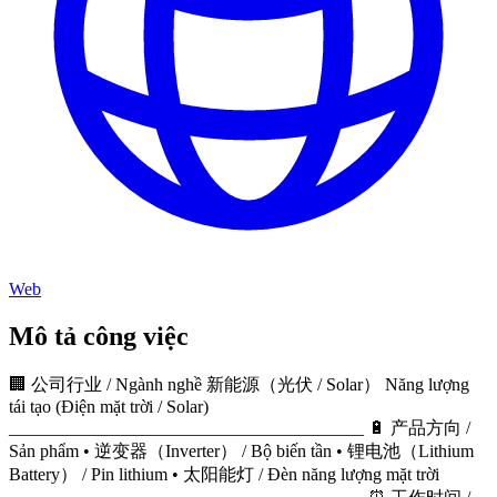
Web
Mô tả công việc
🏢 公司行业 / Ngành nghề 新能源（光伏 / Solar） Năng lượng
tái tạo (Điện mặt trời / Solar)
________________________________________ 🔋 产品方向 /
Sản phẩm • 逆变器（Inverter） / Bộ biến tần • 锂电池（Lithium
Battery） / Pin lithium • 太阳能灯 / Đèn năng lượng mặt trời