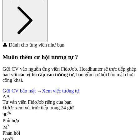
👤 Dành cho ứng viên như bạn
Muốn thêm cơ hội
tương tự
?
Gửi CV vào nguồn ứng viên FidoJob. Headhunter sẽ trực tiếp ghép
bạn với
các vị trí cấp cao tương tự
, bao gồm cơ hội bảo mật chưa
công khai.
Gửi CV bảo mật →
Xem việc tương tự
AA
Tư vấn viên FidoJob riêng của bạn
Được xem xét trực tiếp trong 24 giờ
%
90
Phù hợp
h
24
Phản hồi
%
100