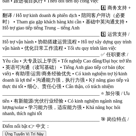
ban • 跟进项目执行 • Theo dõi tiến độ công việc
________________________________________ 4️⃣ 商务支持 +
翻译 / Hỗ trợ kinh doanh & phiên dịch • 陪同客户拜访（必要
时） • Tham gia gặp khách hàng khi cần • 基础中英沟通支持 •
Hỗ trợ giao tiếp tiếng Trung – tiếng Anh
________________________________________ 5️⃣ 运营支持 /
Hỗ trợ vận hành • 协助搭建运营流程 • Hỗ trợ xây dựng quy trình
vận hành • 优化日常工作流程 • Tối ưu quy trình làm việc
________________________________________ ✅ 任职要求 /
Yêu cầu • 大专及以上学历 • Tốt nghiệp Cao đẳng/Đại học trở lên
• 英语可沟通（读写基础） • Tiếng Anh giao tiếp cơ bản (đọc
viết) • 有助理/运营/商务经验优先 • Có kinh nghiệm trợ lý/kinh
doanh là lợi thế • 沟通能力强，执行力强 • Kỹ năng giao tiếp và
thực thi tốt • 细心、责任心强 • Cẩn thận, có trách nhiệm
________________________________________ ⭐ 加分项 / Ưu
tiên • 有新能源/光伏行业经验 • Có kinh nghiệm ngành năng
lượng/solar • 学习能力强，适应能力强 • Khả năng học hỏi
nhanh, thích nghi tốt
________________________________________ 🎯 岗位特点 /
Điểm nổi bật 👉 中文：
Ứng Tuyển Vị Trí Này