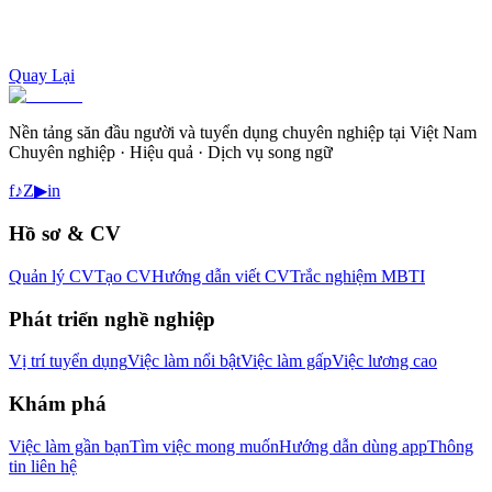
Quay Lại
Nền tảng săn đầu người và tuyển dụng chuyên nghiệp tại Việt Nam
Chuyên nghiệp · Hiệu quả · Dịch vụ song ngữ
f
♪
Z
▶
in
Hồ sơ & CV
Quản lý CV
Tạo CV
Hướng dẫn viết CV
Trắc nghiệm MBTI
Phát triển nghề nghiệp
Vị trí tuyển dụng
Việc làm nổi bật
Việc làm gấp
Việc lương cao
Khám phá
Việc làm gần bạn
Tìm việc mong muốn
Hướng dẫn dùng app
Thông
tin liên hệ