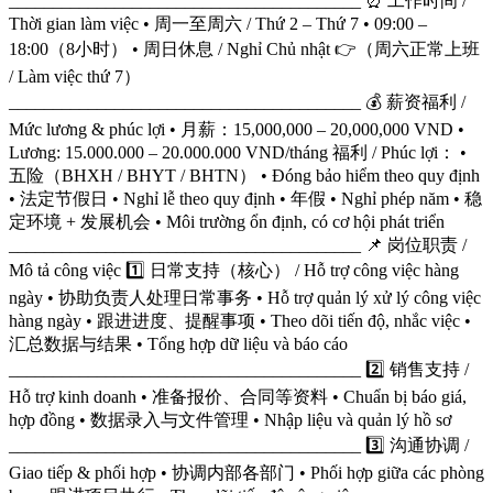
________________________________________ ⏰ 工作时间 /
Thời gian làm việc • 周一至周六 / Thứ 2 – Thứ 7 • 09:00 –
18:00（8小时） • 周日休息 / Nghỉ Chủ nhật 👉（周六正常上班
/ Làm việc thứ 7）
________________________________________ 💰 薪资福利 /
Mức lương & phúc lợi • 月薪：15,000,000 – 20,000,000 VND •
Lương: 15.000.000 – 20.000.000 VND/tháng 福利 / Phúc lợi： •
五险（BHXH / BHYT / BHTN） • Đóng bảo hiểm theo quy định
• 法定节假日 • Nghỉ lễ theo quy định • 年假 • Nghỉ phép năm • 稳
定环境 + 发展机会 • Môi trường ổn định, có cơ hội phát triển
________________________________________ 📌 岗位职责 /
Mô tả công việc 1️⃣ 日常支持（核心） / Hỗ trợ công việc hàng
ngày • 协助负责人处理日常事务 • Hỗ trợ quản lý xử lý công việc
hàng ngày • 跟进进度、提醒事项 • Theo dõi tiến độ, nhắc việc •
汇总数据与结果 • Tổng hợp dữ liệu và báo cáo
________________________________________ 2️⃣ 销售支持 /
Hỗ trợ kinh doanh • 准备报价、合同等资料 • Chuẩn bị báo giá,
hợp đồng • 数据录入与文件管理 • Nhập liệu và quản lý hồ sơ
________________________________________ 3️⃣ 沟通协调 /
Giao tiếp & phối hợp • 协调内部各部门 • Phối hợp giữa các phòng