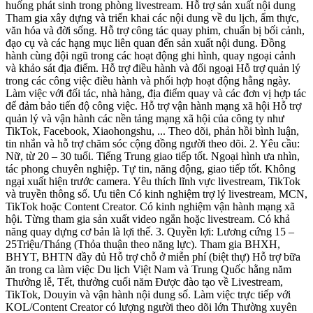
huống phát sinh trong phòng livestream. Hỗ trợ sản xuất nội dung
Tham gia xây dựng và triển khai các nội dung về du lịch, ẩm thực,
văn hóa và đời sống. Hỗ trợ công tác quay phim, chuẩn bị bối cảnh,
đạo cụ và các hạng mục liên quan đến sản xuất nội dung. Đồng
hành cùng đội ngũ trong các hoạt động ghi hình, quay ngoại cảnh
và khảo sát địa điểm. Hỗ trợ điều hành và đối ngoại Hỗ trợ quản lý
trong các công việc điều hành và phối hợp hoạt động hằng ngày.
Làm việc với đối tác, nhà hàng, địa điểm quay và các đơn vị hợp tác
để đảm bảo tiến độ công việc. Hỗ trợ vận hành mạng xã hội Hỗ trợ
quản lý và vận hành các nền tảng mạng xã hội của công ty như
TikTok, Facebook, Xiaohongshu, ... Theo dõi, phản hồi bình luận,
tin nhắn và hỗ trợ chăm sóc cộng đồng người theo dõi. 2. Yêu cầu:
Nữ, từ 20 – 30 tuổi. Tiếng Trung giao tiếp tốt. Ngoại hình ưa nhìn,
tác phong chuyên nghiệp. Tự tin, năng động, giao tiếp tốt. Không
ngại xuất hiện trước camera. Yêu thích lĩnh vực livestream, TikTok
và truyền thông số. Ưu tiên Có kinh nghiệm trợ lý livestream, MCN,
TikTok hoặc Content Creator. Có kinh nghiệm vận hành mạng xã
hội. Từng tham gia sản xuất video ngắn hoặc livestream. Có khả
năng quay dựng cơ bản là lợi thế. 3. Quyền lợi: Lương cứng 15 –
25Triệu/Tháng (Thỏa thuận theo năng lực). Tham gia BHXH,
BHYT, BHTN đầy đủ Hỗ trợ chỗ ở miễn phí (biệt thự) Hỗ trợ bữa
ăn trong ca làm việc Du lịch Việt Nam và Trung Quốc hằng năm
Thưởng lễ, Tết, thưởng cuối năm Được đào tạo về Livestream,
TikTok, Douyin và vận hành nội dung số. Làm việc trực tiếp với
KOL/Content Creator có lượng người theo dõi lớn Thường xuyên