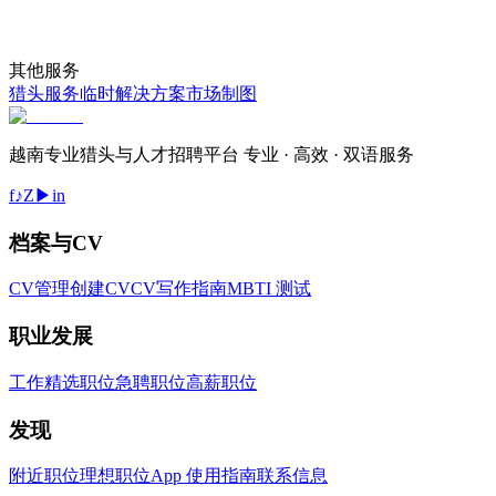
其他服务
猎头服务
临时解决方案
市场制图
越南专业猎头与人才招聘平台 专业 · 高效 · 双语服务
f
♪
Z
▶
in
档案与CV
CV管理
创建CV
CV写作指南
MBTI 测试
职业发展
工作
精选职位
急聘职位
高薪职位
发现
附近职位
理想职位
App 使用指南
联系信息